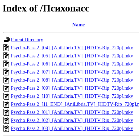
Index of /Психопасс
Name
Parent Directory
Psycho-Pаss 2_[04]_[AniLibria.TV]_[HDTV-Rip_720p].mkv
Psycho-Pаss 2_[05]_[AniLibria.TV]_[HDTV-Rip_720p].mkv
Psycho-Pаss 2_[06]_[AniLibria.TV]_[HDTV-Rip_720p].mkv
Psycho-Pаss 2_[07]_[AniLibria.TV]_[HDTV-Rip_720p].mkv
Psycho-Pаss 2_[08]_[AniLibria.TV]_[HDTV-Rip_720p].mkv
Psycho-Pаss 2_[09]_[AniLibria.TV]_[HDTV-Rip_720p].mkv
Psycho-Pаss 2_[10]_[AniLibria.TV]_[HDTV-Rip_720p].mkv
Psycho-Pаss 2_[11_END]_[AniLibria.TV]_[HDTV-Rip_720p].
Psycho-Pass 2_[01]_[AniLibria.TV]_[HDTV-Rip_720p].mkv
Psycho-Pass 2_[02]_[AniLibria.TV]_[HDTV-Rip_720p].mkv
Psycho-Pass 2_[03]_[AniLibria.TV]_[HDTV-Rip_720p].mkv