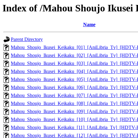
Index of /Mahou Shoujo Ikusei
Name
Parent Directory
Mahou_Shoujo_Ikusei_Keikaku_[01]_[AniLibria_Tv]_[HDTV-
Mahou_Shoujo_Ikusei_Keikaku_[02]_[AniLibria_Tv]_[HDTV-
Mahou_Shoujo_Ikusei_Keikaku_[03]_[AniLibria_Tv]_[HDTV-
Mahou_Shoujo_Ikusei_Keikaku_[04]_[AniLibria_Tv]_[HDTV-
Mahou_Shoujo_Ikusei_Keikaku_[05]_[AniLibria_Tv]_[HDTV-
Mahou_Shoujo_Ikusei_Keikaku_[06]_[AniLibria_Tv]_[HDTV-
Mahou_Shoujo_Ikusei_Keikaku_[07]_[AniLibria_Tv]_[HDTV-
Mahou_Shoujo_Ikusei_Keikaku_[08]_[AniLibria_Tv]_[HDTV-
Mahou_Shoujo_Ikusei_Keikaku_[09]_[AniLibria_Tv]_[HDTV-
Mahou_Shoujo_Ikusei_Keikaku_[10]_[AniLibria_Tv]_[HDTV-
Mahou_Shoujo_Ikusei_Keikaku_[11]_[AniLibria_Tv]_[HDTV-
Mahou_Shoujo_Ikusei_Keikaku_[12]_[AniLibria_Tv]_[HDTV-