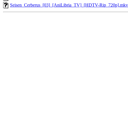
Seisen_Cerberus_[03]_[AniLibria_TV]_[HDTV-Rip_720p].mkv