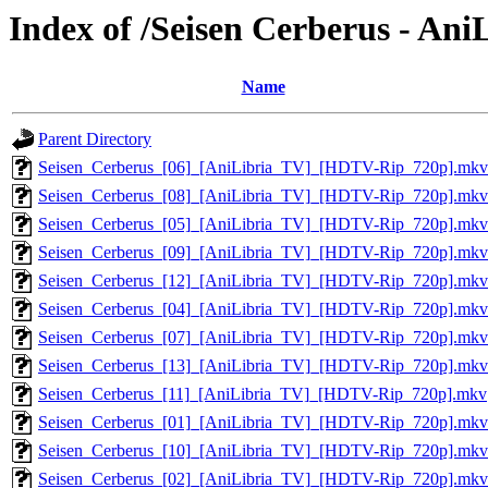
Index of /Seisen Cerberus - An
Name
Parent Directory
Seisen_Cerberus_[06]_[AniLibria_TV]_[HDTV-Rip_720p].mkv
Seisen_Cerberus_[08]_[AniLibria_TV]_[HDTV-Rip_720p].mkv
Seisen_Cerberus_[05]_[AniLibria_TV]_[HDTV-Rip_720p].mkv
Seisen_Cerberus_[09]_[AniLibria_TV]_[HDTV-Rip_720p].mkv
Seisen_Cerberus_[12]_[AniLibria_TV]_[HDTV-Rip_720p].mkv
Seisen_Cerberus_[04]_[AniLibria_TV]_[HDTV-Rip_720p].mkv
Seisen_Cerberus_[07]_[AniLibria_TV]_[HDTV-Rip_720p].mkv
Seisen_Cerberus_[13]_[AniLibria_TV]_[HDTV-Rip_720p].mkv
Seisen_Cerberus_[11]_[AniLibria_TV]_[HDTV-Rip_720p].mkv
Seisen_Cerberus_[01]_[AniLibria_TV]_[HDTV-Rip_720p].mkv
Seisen_Cerberus_[10]_[AniLibria_TV]_[HDTV-Rip_720p].mkv
Seisen_Cerberus_[02]_[AniLibria_TV]_[HDTV-Rip_720p].mkv